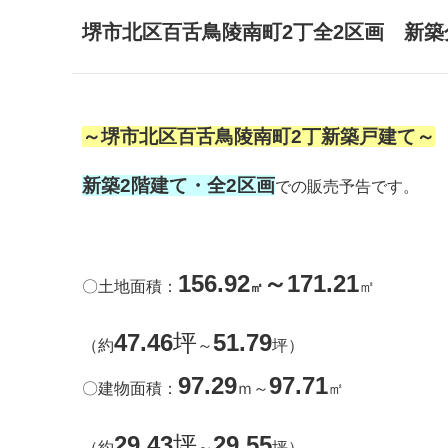
堺市北区百舌鳥陵南町2丁全2区画 新築
～堺市北区百舌鳥陵南町2丁新築戸建て～
新築2階建て・全2区画
での販売予告です。
156.92
～171.21
〇土地面積：
㎡
㎡
47.46
坪
51.79
（約
～
坪）
97.29
97.71
〇建物面積：
ｍ～
㎡
29.43
坪
29.55
（約
～
坪）