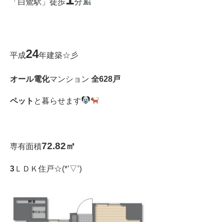
「白鷺駅」徒歩
分
24
平成
年建築☆彡
オール電化
マンション
全628戸
ペット
と暮らせます
72.82㎡
専有面積
3
ＬＤＫ住戸☆(*’▽’)