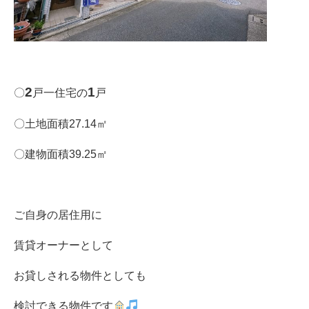
2
1
〇
戸一住宅の
戸
〇土地面積27.14㎡
〇建物面積39.25㎡
ご自身の居住用に
賃貸オーナーとして
お貸しされる物件としても
検討できる物件です