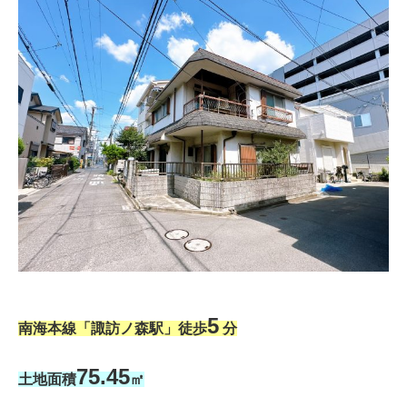
5
南海本線「諏訪ノ森駅」徒歩
分
75.45
土地面積
㎡