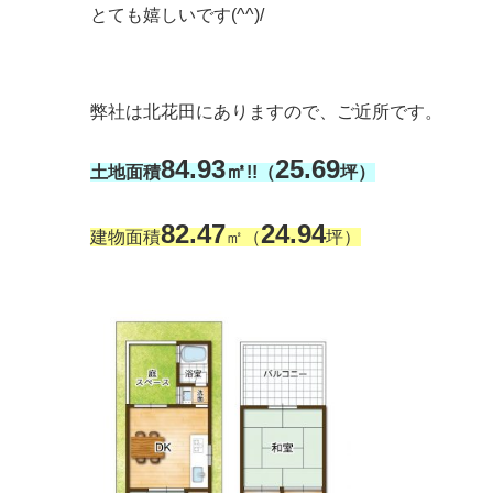
とても嬉しいです(^^)/
弊社は北花田にありますので、ご近所です。
84.93
25.69
㎡
土地面積
!!（
坪）
82.47
24.94
建物面積
㎡（
坪）