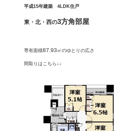
平成15年建築 4LDK住戸
3方角部屋
東・北・西の
87.93
専有面積
㎡のゆとりの広さ
間取りはこちら↓↓