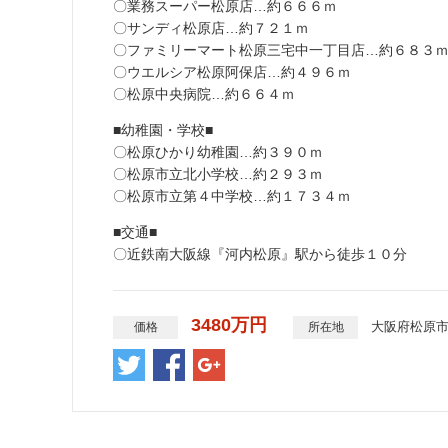
〇業務スーパー松原店…約６６６ｍ
〇サンディ松原店…約７２１ｍ
〇ファミリーマート松原三宅中一丁目店…約６８３
〇ウエルシア松原阿保店…約４９６ｍ
〇松原中央病院…約６６４ｍ
■幼稚園・学校■
〇松原ひかり幼稚園…約３９０ｍ
〇松原市立北小学校…約２９３ｍ
〇松原市立第４中学校…約１７３４ｍ
■交通■
〇近鉄南大阪線『河内松原』駅から徒歩１０分
3480万円
大阪府松原市
価格
所在地