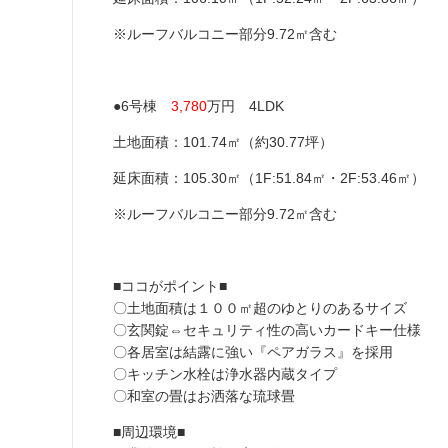
※ルーフバルコニー部分9.72㎡含む
●6号棟
3,780
万円 4LDK
土地面積：101.74㎡（約30.77坪）
延床面積：105.30㎡（1F:51.84㎡・2F:53.46㎡）
※ルーフバルコニー部分9.72㎡含む
■ココがポイント■
〇土地面積は１００㎡超のゆとりのあるサイズ
〇玄関錠⇔セキュリティ性の高いカードキー仕様
〇各居室は結露に強い『ペアガラス』を採用
〇キッチン水栓は浄水器内蔵タイプ
〇和室の畳はお洒落な琉球畳
■周辺環境■