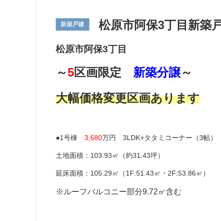
松原市阿保3丁目新築
新築戸建
松原市阿保3丁目
～
5
区画限定
新築分譲
～
大幅価格変更区画あります
●1号棟
3,680
万円 3LDK+タタミコーナー（3帖）
土地面積：103.93㎡（約31.43坪）
延床面積：105.29㎡（1F:51.43㎡・2F:53.86㎡）
※ルーフバルコニー部分9.72㎡含む