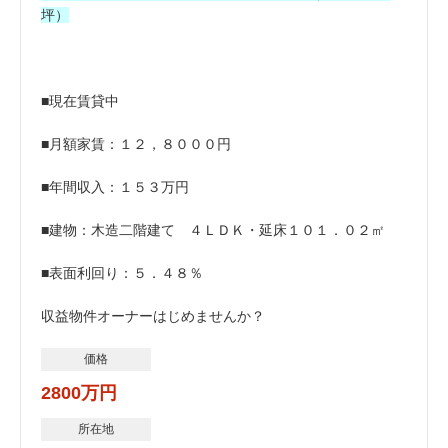
坪）
■現在賃貸中
■月額家賃：１２，８０００円
■年間収入：１５３万円
■建物：木造二階建て ４ＬＤＫ・延床１０１．０２㎡
■表面利回り：５．４８％
収益物件オーナーはじめませんか？
価格
2800万円
所在地