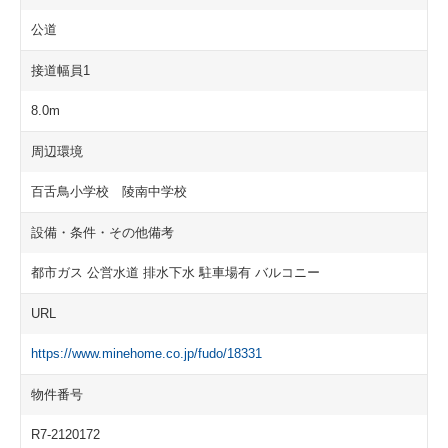
公道
接道幅員1
8.0m
周辺環境
百舌鳥小学校 陵南中学校
設備・条件・その他備考
都市ガス 公営水道 排水下水 駐車場有 バルコニー
URL
https://www.minehome.co.jp/fudo/18331
物件番号
R7-2120172