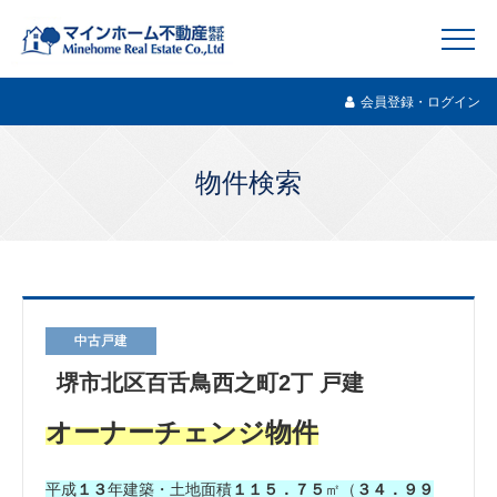
会員登録・ログイン
物件検索
中古戸建
堺市北区百舌鳥西之町2丁 戸建
オーナーチェンジ物件
平成
１３
年建築・土地面積
１１５．７５
㎡（
３４．９９