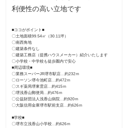
利便性の高い立地です
■ココがポイント■
〇土地面積99.54㎡（30.11坪）
〇南西角地
〇建築条件なし
〇建築工務店（提携ハウスメーカー）紹介いたします
〇小学校・中学校も徒歩圏内で安心
■周辺環境■
〇業務スーパーJR堺市駅店…約232ｍ
〇ローソン堺今池町店…約472ｍ
〇スギ薬局堺東雲店…約415ｍ
〇堺浅香山郵便局…約476ｍ
〇公益財団法人浅香山病院…約920ｍ
〇大阪信用金庫堺市駅前支店…約626ｍ
■学校■
〇堺市立浅香山小学校…約626ｍ