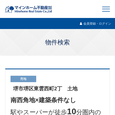
会員登録・ログイン
物件検索
売地
堺市堺区東雲西町2丁 土地
南西角地×建築条件なし
10
駅やスーパーが徒歩
分圏内の