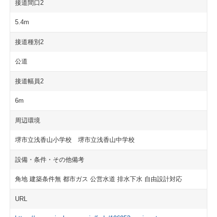
接道間口2
5.4m
接道種別2
公道
接道幅員2
6m
周辺環境
堺市立浅香山小学校 堺市立浅香山中学校
設備・条件・その他備考
角地 建築条件無 都市ガス 公営水道 排水下水 自由設計対応
URL