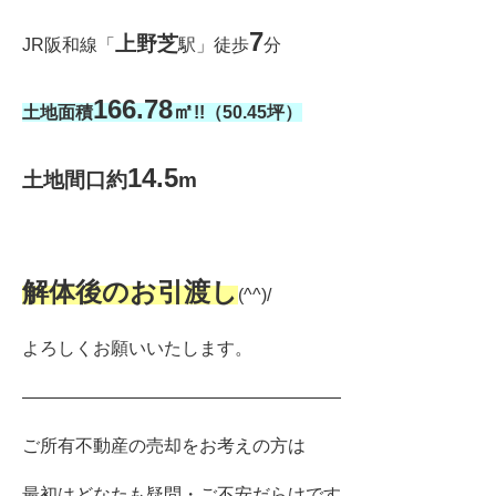
7
上野芝
JR阪和線「
駅」徒歩
分
166.78
㎡
土地面積
!!（50.45坪）
14.5
土地間口約
m
解体後のお引渡し
(^^)/
よろしくお願いいたします。
――――――――――――――――――
ご所有不動産の売却をお考えの方は
最初はどなたも疑問・ご不安だらけです。