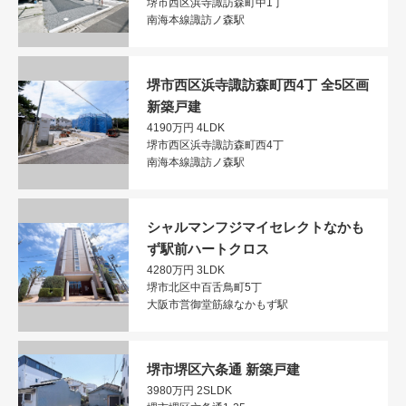
堺市西区浜寺諏訪森町中1丁
南海本線諏訪ノ森駅
堺市西区浜寺諏訪森町西4丁 全5区画
新築戸建
4190万円
4LDK
堺市西区浜寺諏訪森町西4丁
南海本線諏訪ノ森駅
シャルマンフジマイセレクトなかも
ず駅前ハートクロス
4280万円
3LDK
堺市北区中百舌鳥町5丁
大阪市営御堂筋線なかもず駅
堺市堺区六条通 新築戸建
3980万円
2SLDK