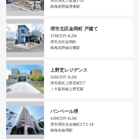
堺市堺区六条通1-25
南海高野線堺東駅
堺市北区金岡町 戸建て
3798万円
4LDK
堺市北区金岡町
南海高野線白鷺駅
上野芝レジデンス
3280万円
3LDK
堺市西区上野芝町5丁
ＪＲ阪和線上野芝駅
バンベール堺
4399万円
4LDK
堺市堺区住吉橋町2丁1-18
南海本線堺駅