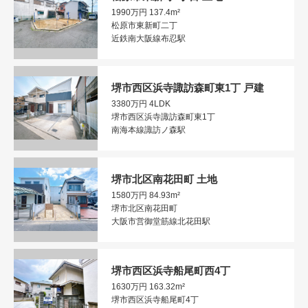
1990万円
137.4m²
松原市東新町二丁
近鉄南大阪線布忍駅
堺市西区浜寺諏訪森町東1丁 戸建
3380万円
4LDK
堺市西区浜寺諏訪森町東1丁
南海本線諏訪ノ森駅
堺市北区南花田町 土地
1580万円
84.93m²
堺市北区南花田町
大阪市営御堂筋線北花田駅
堺市西区浜寺船尾町西4丁
1630万円
163.32m²
堺市西区浜寺船尾町4丁