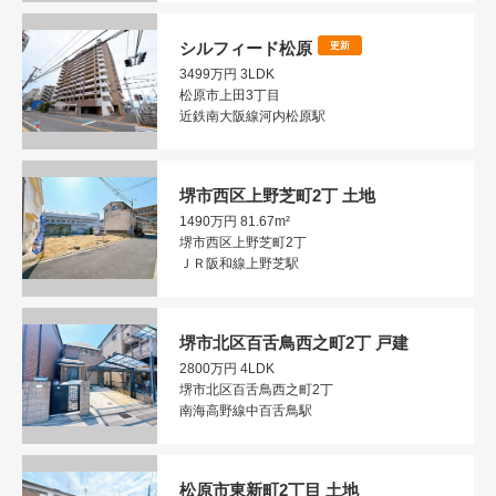
シルフィード松原
更新
3499万円
3LDK
松原市上田3丁目
近鉄南大阪線河内松原駅
堺市西区上野芝町2丁 土地
1490万円
81.67m²
堺市西区上野芝町2丁
ＪＲ阪和線上野芝駅
堺市北区百舌鳥西之町2丁 戸建
2800万円
4LDK
堺市北区百舌鳥西之町2丁
南海高野線中百舌鳥駅
松原市東新町2丁目 土地