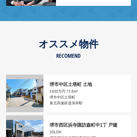
オススメ物件
RECOMEND
堺市中区土塔町 土地
1930万円
72.6m²
堺市中区土塔町
泉北高速鉄道深井駅
堺市西区浜寺諏訪森町中1丁 戸建
3SLDK